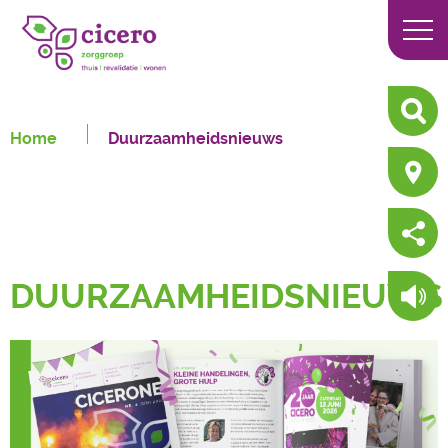
Home
Duurzaamheidsnieuws
DUURZAAMHEIDSNIEUWS