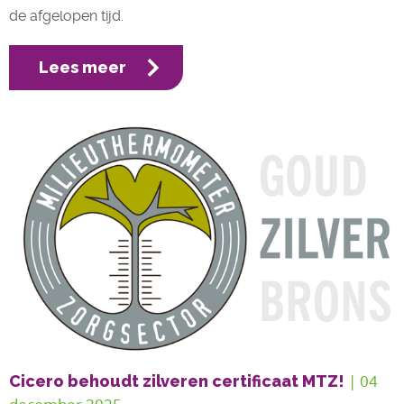
de afgelopen tijd.
Lees meer
| 04 
Cicero behoudt zilveren certificaat MTZ!