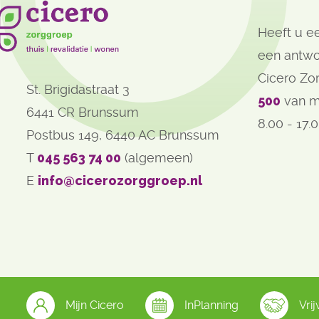
Heeft u ee
een antwo
Cicero Zo
St. Brigidastraat 3
500
van m
6441 CR Brunssum
8.00 - 17.0
Postbus 149, 6440 AC Brunssum
T 
045 563 74 00
(algemeen)
E 
info@cicerozorggroep.nl
Mijn Cicero
InPlanning
Vrij