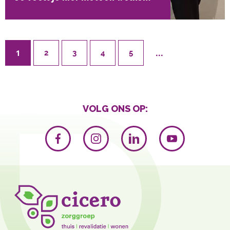
...
1
2
3
4
5
VOLG ONS OP: