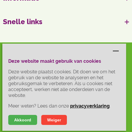
Snelle links
Mijn Cicero
Deze website maakt gebruik van cookies
Deze website plaatst cookies. Dit doen we om het
InPlanning
gebruik van de website te analyseren en het
gebruiksgemak te verbeteren. Als u cookies niet
accepteert, werken niet alle onderdelen van de
Vrijwilligersportaal
website.
Meer weten? Lees dan onze
privacyverklaring
.
Sitemap
Disclaimer
Akkoord
Weiger
Privacy
Algemene voorwaarden